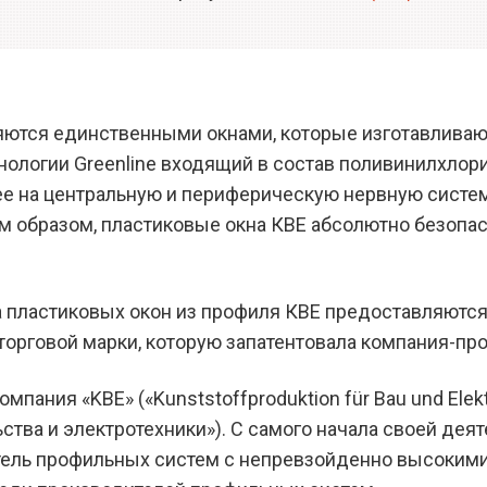
ляются единственными окнами, которые изготавливаю
нологии Greenline входящий в состав поливинилхлор
е на центральную и периферическую нервную систем
м образом, пластиковые окна КВЕ абсолютно безопасн
 пластиковых окон из профиля КВЕ предоставляютс
торговой марки, которую запатентовала компания-пр
пания «KBE» («Kunststoffproduktion für Bau und Elekt
тва и электротехники»). С самого начала своей деяте
тель профильных систем с непревзойденно высокими