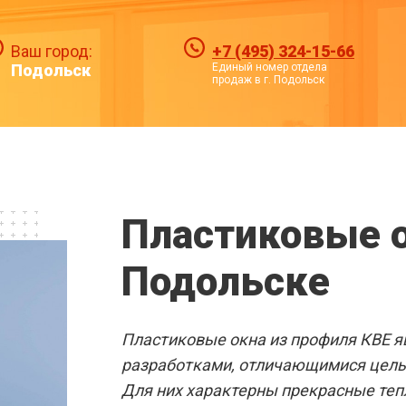
Ваш город:
+7 (495) 324-15-66
Подольск
Единый номер отдела
продаж в г. Подольск
ПЛАСТИКО
Пластиковые о
В ПОДОЛЬ
Подольске
Вы
Готовые решения
Пластиковые окна из профиля КВЕ 
разработками, отличающимися цел
Для них характерны прекрасные теп