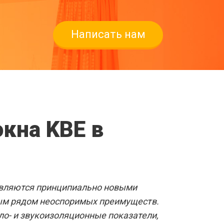
Написать нам
ВЫЕ ОКНА
кна KBE в
СКЕ
звать замерщика
являются принципиально новыми
ым рядом неоспоримых преимуществ.
ло- и звукоизоляционные показатели,