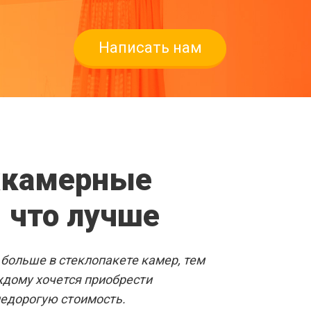
Написать нам
ВЫЕ ОКНА
ёхкамерные
СКЕ
 что лучше
звать замерщика
 больше в стеклопакете камер, тем
ждому хочется приобрести
недорогую стоимость.