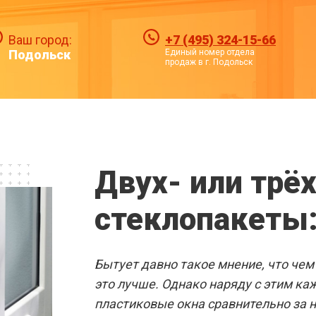
Ваш город:
+7 (495) 324-15-66
Подольск
Единый номер отдела
продаж в г. Подольск
ПЛАСТИКО
Двух- или тр
В ПОДОЛЬ
стеклопакеты:
Вы
Готовые решения
Бытует давно такое мнение, что чем
это лучше. Однако наряду с этим ка
пластиковые окна сравнительно за 